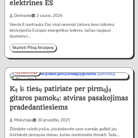
elektrines ES
Deimante
2 sausio, 2026
Veesla.lt nuotrauka Dar visai neseniai Lietuva buvo laikoma
besivejančia Europos energetikos lyderes, tačiau naujausi
duomenys…
Skaityti Pilną Straipsnį
Gyvenimas
4 min
0
Ką iš tiesų patiriate per pirmąją
gitaros pamoką: atviras pasakojimas
pradedantiesiems
Mokytojas
30 gruodžio, 2025
Žiūrėjote vaizdo įrašus, įsivaizdavote save scenoje, galbūt jau
išsirinkote pirmąsias dainas, kurias norėtumėte išmokti. Tada…