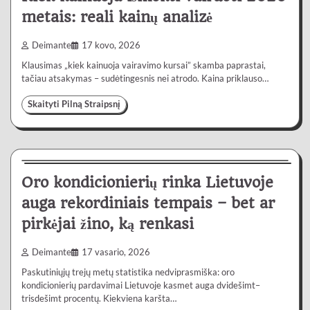
metais: reali kainų analizė
Deimante
17 kovo, 2026
Klausimas „kiek kainuoja vairavimo kursai” skamba paprastai,
tačiau atsakymas – sudėtingesnis nei atrodo. Kaina priklauso…
Skaityti Pilną Straipsnį
Lietuvoje
4 min
0
Oro kondicionierių rinka Lietuvoje
auga rekordiniais tempais – bet ar
pirkėjai žino, ką renkasi
Deimante
17 vasario, 2026
Paskutiniųjų trejų metų statistika nedviprasmiška: oro
kondicionierių pardavimai Lietuvoje kasmet auga dvidešimt–
trisdešimt procentų. Kiekviena karšta…