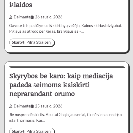
išlaidos
Deimante
26 sausio, 2026
Gavote tris pasiūlymus iš skirtingų vežėjų. Kainos skiriasi dvigubai.
Pigiausias atrodo per geras, brangiausias –…
Skaityti Pilną Straipsnį
Paslaugos
6 min
0
Skyrybos be karo: kaip mediacija
padeda šeimoms išsiskirti
neprarandant orumo
Deimante
25 sausio, 2026
Jie nusprendė skirtis. Abu tai žinojo jau seniai, tik nė vienas nedrįso
ištarti pirmasis. Kai…
Skaityti Pilną Straipsnį