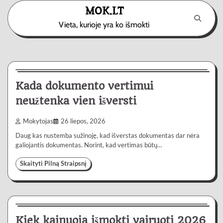
Skip
MOK.LT
to
Vieta, kurioje yra ko išmokti
content
Paslaugos
3 min
0
Kada dokumento vertimui
neužtenka vien išversti
Mokytojas
26 liepos, 2026
Daug kas nustemba sužinoję, kad išverstas dokumentas dar nėra
galiojantis dokumentas. Norint, kad vertimas būtų…
Skaityti Pilną Straipsnį
Automobiliai
4 min
0
Kiek kainuoja išmokti vairuoti 2026