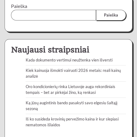
Paieška
Paieška
Naujausi straipsniai
Kada dokumento vertimui neužtenka vien išversti
Kiek kainuoja išmokti vairuoti 2026 metais: reali kainų
analizė
Oro kondicionierių rinka Lietuvoje auga rekordiniais
tempais – bet ar pirkėjai žino, ką renkasi
Ką jūsų augintinis bando pasakyti savo elgesiu šaltąjį
sezoną
Iš ko susideda krovinių pervežimo kaina ir kur slepiasi
nematomos išlaidos