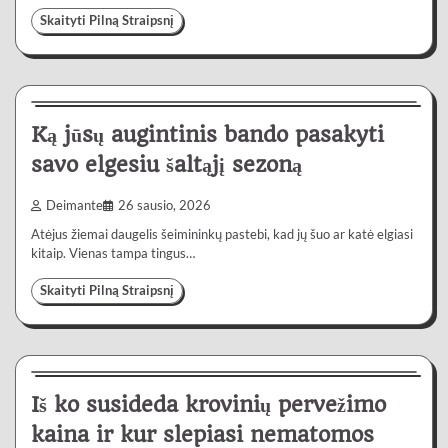
Skaityti Pilną Straipsnį
Gyvenimas
4 min
0
Ką jūsų augintinis bando pasakyti
savo elgesiu šaltąjį sezoną
Deimante
26 sausio, 2026
Atėjus žiemai daugelis šeimininkų pastebi, kad jų šuo ar katė elgiasi
kitaip. Vienas tampa tingus…
Skaityti Pilną Straipsnį
Paslaugos
5 min
0
Iš ko susideda krovinių pervežimo
kaina ir kur slepiasi nematomos