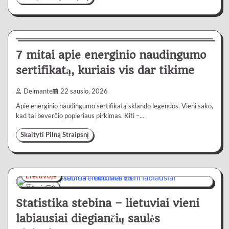
Lietuvoje
4 min
0
7 mitai apie energinio naudingumo
sertifikatą, kuriais vis dar tikime
Deimante
22 sausio, 2026
Apie energinio naudingumo sertifikatą sklando legendos. Vieni sako,
kad tai beverčio popieriaus pirkimas. Kiti –…
Skaityti Pilną Straipsnį
Lietuvoje
4 min
0
Statistika stebina – lietuviai vieni
labiausiai diegiančių saulės