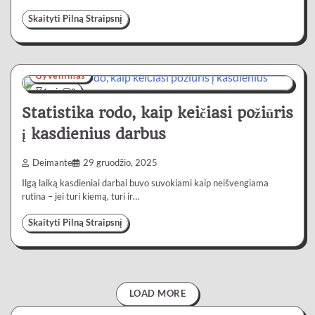
Skaityti Pilną Straipsnį
Gyvenimas
4 min
0
Statistika rodo, kaip keičiasi požiūris
į kasdienius darbus
Deimante
29 gruodžio, 2025
Ilgą laiką kasdieniai darbai buvo suvokiami kaip neišvengiama
rutina – jei turi kiemą, turi ir…
Skaityti Pilną Straipsnį
LOAD MORE