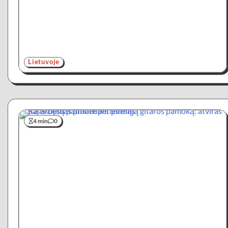
Lietuvoje
4 min
0