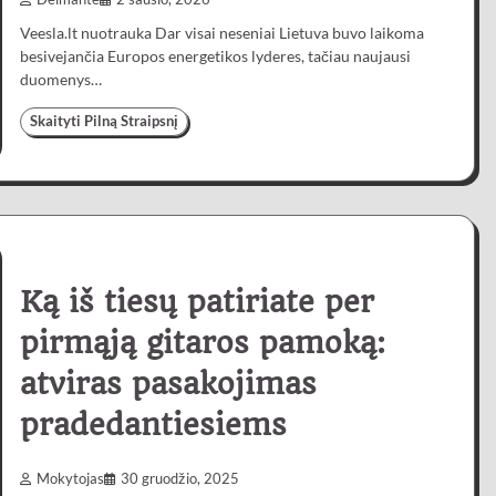
Veesla.lt nuotrauka Dar visai neseniai Lietuva buvo laikoma
besivejančia Europos energetikos lyderes, tačiau naujausi
duomenys…
Skaityti Pilną Straipsnį
Ką iš tiesų patiriate per
pirmąją gitaros pamoką:
atviras pasakojimas
pradedantiesiems
Mokytojas
30 gruodžio, 2025