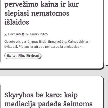
pervežimo kaina ir kur
slepiasi nematomos
išlaidos
Deimante
26 sausio, 2026
Gavote tris pasiūlymus iš skirtingų vežėjų. Kainos skiriasi
dvigubai. Pigiausias atrodo per geras, brangiausias –…
Skaityti Pilną Straipsnį
Skyrybos be karo: kaip
mediacija padeda šeimoms