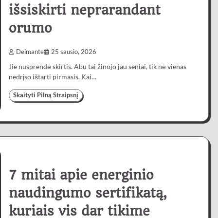
išsiskirti neprarandant
orumo
Deimante
25 sausio, 2026
Jie nusprendė skirtis. Abu tai žinojo jau seniai, tik nė vienas
nedrįso ištarti pirmasis. Kai…
Skaityti Pilną Straipsnį
7 mitai apie energinio
naudingumo sertifikatą,
kuriais vis dar tikime