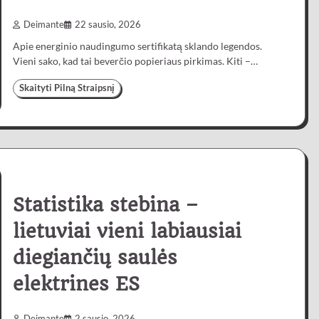
Deimante
22 sausio, 2026
Apie energinio naudingumo sertifikatą sklando legendos.
Vieni sako, kad tai beverčio popieriaus pirkimas. Kiti –…
Skaityti Pilną Straipsnį
Statistika stebina –
lietuviai vieni labiausiai
diegiančių saulės
elektrines ES
Deimante
2 sausio, 2026