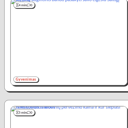
4 min
0
Gyvenimas
5 min
0