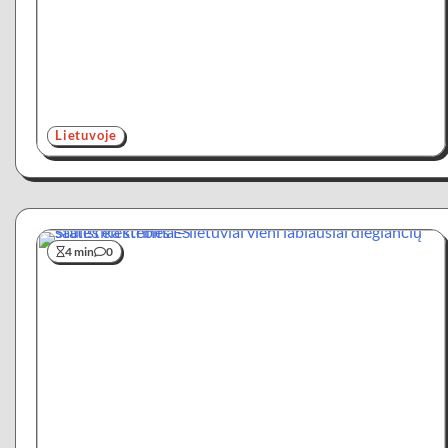
Lietuvoje
4 min
0