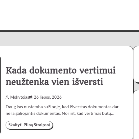
Kada dokumento vertimui
neužtenka vien išversti
Mokytojas
26 liepos, 2026
Daug kas nustemba sužinoję, kad išverstas dokumentas dar
nėra galiojantis dokumentas. Norint, kad vertimas būtų…
Skaityti Pilną Straipsnį