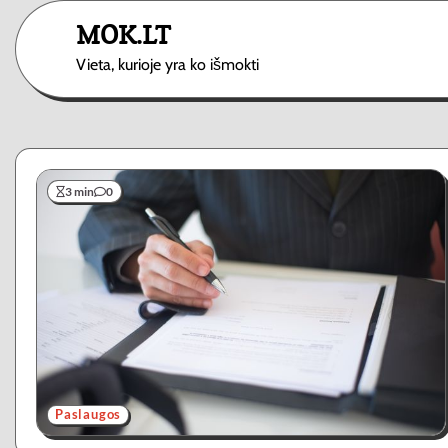
Skip
MOK.LT
to
content
Vieta, kurioje yra ko išmokti
3 min
0
Paslaugos