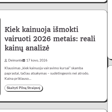
Kiek kainuoja išmokti
vairuoti 2026 metais: reali
kainų analizė
Deimante
17 kovo, 2026
Klausimas „kiek kainuoja vairavimo kursai” skamba
paprastai, tačiau atsakymas – sudėtingesnis nei atrodo.
Kaina priklauso…
Skaityti Pilną Straipsnį