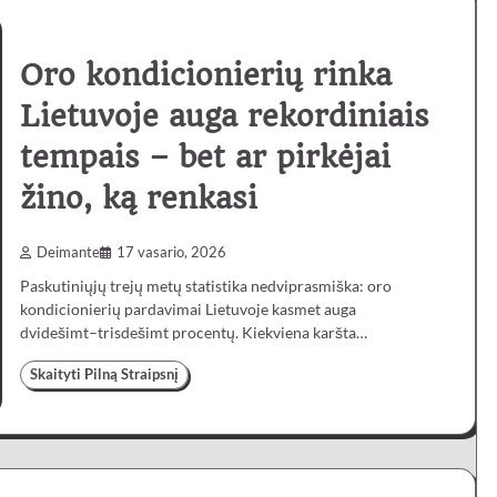
Oro kondicionierių rinka
Lietuvoje auga rekordiniais
tempais – bet ar pirkėjai
žino, ką renkasi
Deimante
17 vasario, 2026
Paskutiniųjų trejų metų statistika nedviprasmiška: oro
kondicionierių pardavimai Lietuvoje kasmet auga
dvidešimt–trisdešimt procentų. Kiekviena karšta…
Skaityti Pilną Straipsnį