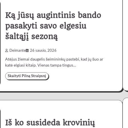
Ką jūsų augintinis bando
pasakyti savo elgesiu
šaltąjį sezoną
Deimante
26 sausio, 2026
Atėjus žiemai daugelis šeimininkų pastebi, kad jų šuo ar
katė elgiasi kitaip. Vienas tampa tingus…
Skaityti Pilną Straipsnį
Iš ko susideda krovinių