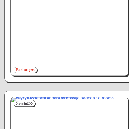
Paslaugos
6 min
0