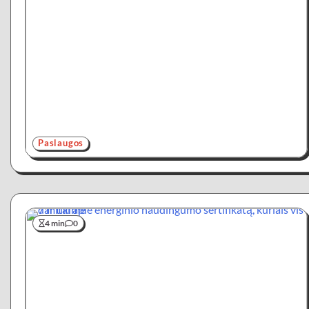
Paslaugos
4 min
0