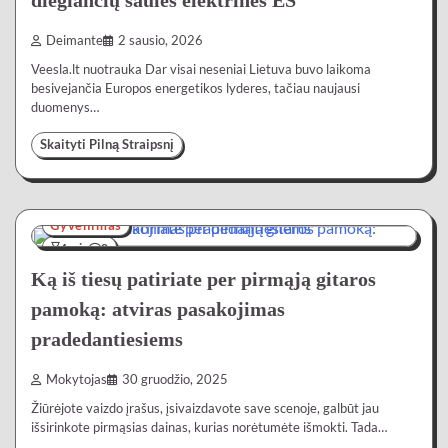
diegiančių saulės elektrines ES
Deimante
2 sausio, 2026
Veesla.lt nuotrauka Dar visai neseniai Lietuva buvo laikoma
besivejančia Europos energetikos lyderes, tačiau naujausi
duomenys…
Skaityti Pilną Straipsnį
Gyvenimas
4 min
0
Ką iš tiesų patiriate per pirmąją gitaros
pamoką: atviras pasakojimas
pradedantiesiems
Mokytojas
30 gruodžio, 2025
Žiūrėjote vaizdo įrašus, įsivaizdavote save scenoje, galbūt jau
išsirinkote pirmąsias dainas, kurias norėtumėte išmokti. Tada…