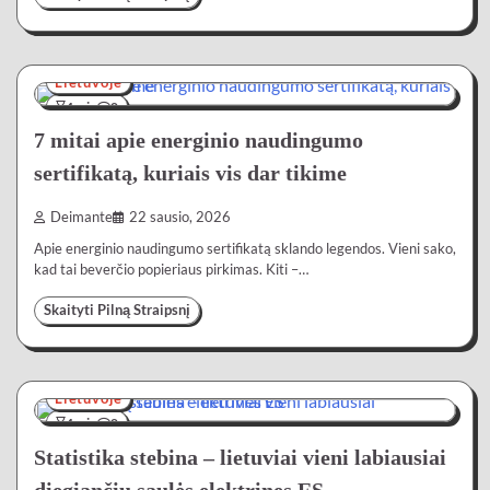
Lietuvoje
4 min
0
7 mitai apie energinio naudingumo
sertifikatą, kuriais vis dar tikime
Deimante
22 sausio, 2026
Apie energinio naudingumo sertifikatą sklando legendos. Vieni sako,
kad tai beverčio popieriaus pirkimas. Kiti –…
Skaityti Pilną Straipsnį
Lietuvoje
4 min
0
Statistika stebina – lietuviai vieni labiausiai