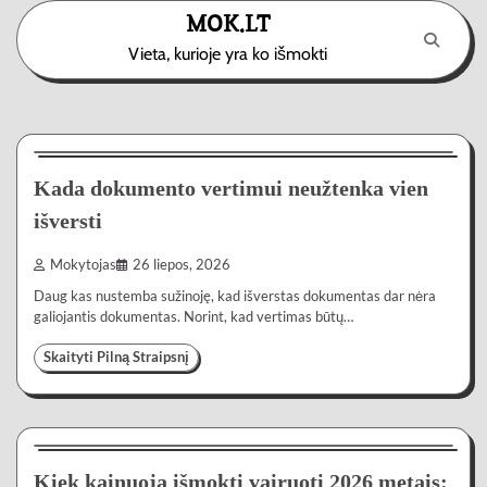
Skip
MOK.LT
to
Vieta, kurioje yra ko išmokti
content
Paslaugos
3 min
0
Kada dokumento vertimui neužtenka vien
išversti
Mokytojas
26 liepos, 2026
Daug kas nustemba sužinoję, kad išverstas dokumentas dar nėra
galiojantis dokumentas. Norint, kad vertimas būtų…
Skaityti Pilną Straipsnį
Automobiliai
4 min
0
Kiek kainuoja išmokti vairuoti 2026 metais: