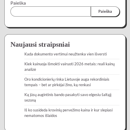
Paieška
Paieška
Naujausi straipsniai
Kada dokumento vertimui neužtenka vien išversti
Kiek kainuoja išmokti vairuoti 2026 metais: reali kainų
analizė
Oro kondicionierių rinka Lietuvoje auga rekordiniais
tempais – bet ar pirkėjai žino, ką renkasi
Ką jūsų augintinis bando pasakyti savo elgesiu šaltąjį
sezoną
Iš ko susideda krovinių pervežimo kaina ir kur slepiasi
nematomos išlaidos