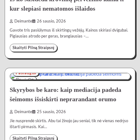
kur slepiasi nematomos išlaidos
Deimante
26 sausio, 2026
Gavote tris pasiūlymus iš skirtingų vežėjų. Kainos skiriasi dvigubai.
Pigiausias atrodo per geras, brangiausias –…
Skaityti Pilną Straipsnį
Paslaugos
6 min
0
Skyrybos be karo: kaip mediacija padeda
šeimoms išsiskirti neprarandant orumo
Deimante
25 sausio, 2026
Jie nusprendė skirtis. Abu tai žinojo jau seniai, tik nė vienas nedrįso
ištarti pirmasis. Kai…
Skaityti Pilną Straipsnį