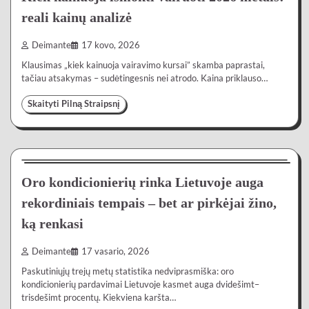
reali kainų analizė
Deimante
17 kovo, 2026
Klausimas „kiek kainuoja vairavimo kursai” skamba paprastai,
tačiau atsakymas – sudėtingesnis nei atrodo. Kaina priklauso…
Skaityti Pilną Straipsnį
Lietuvoje
4 min
0
Oro kondicionierių rinka Lietuvoje auga
rekordiniais tempais – bet ar pirkėjai žino,
ką renkasi
Deimante
17 vasario, 2026
Paskutiniųjų trejų metų statistika nedviprasmiška: oro
kondicionierių pardavimai Lietuvoje kasmet auga dvidešimt–
trisdešimt procentų. Kiekviena karšta…