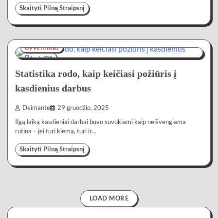
Skaityti Pilną Straipsnį
Gyvenimas
4 min
0
Statistika rodo, kaip keičiasi požiūris į
kasdienius darbus
Deimante
29 gruodžio, 2025
Ilgą laiką kasdieniai darbai buvo suvokiami kaip neišvengiama
rutina – jei turi kiemą, turi ir…
Skaityti Pilną Straipsnį
LOAD MORE