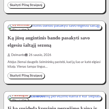
Skaityti Pilną Straipsnį
Gyvenimas
4 min
0
Ką jūsų augintinis bando pasakyti savo
elgesiu šaltąjį sezoną
Deimante
26 sausio, 2026
Atėjus žiemai daugelis šeimininkų pastebi, kad jų šuo ar katė elgiasi
kitaip. Vienas tampa tingus…
Skaityti Pilną Straipsnį
Paslaugos
5 min
0
Iš ko susideda krovinių pervežimo kaina ir