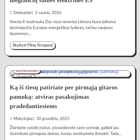
diegiančių saulės elektrines ES
Deimante
2 sausio, 2026
Veesla.lt nuotrauka Dar visai neseniai Lietuva buvo laikoma
besivejančia Europos energetikos lyderes, tačiau naujausi
duomenys…
Skaityti Pilną Straipsnį
Gyvenimas
4 min
0
Ką iš tiesų patiriate per pirmąją gitaros
pamoką: atviras pasakojimas
pradedantiesiems
Mokytojas
30 gruodžio, 2025
Žiūrėjote vaizdo įrašus, įsivaizdavote save scenoje, galbūt jau
išsirinkote pirmąsias dainas, kurias norėtumėte išmokti. Tada…