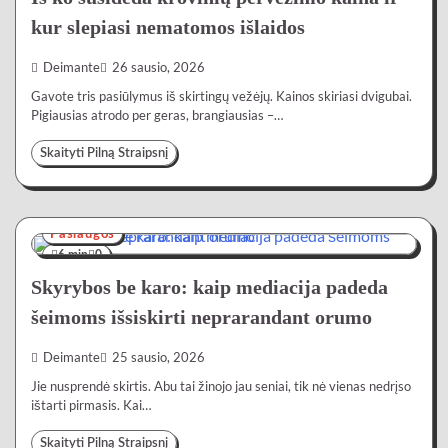
kur slepiasi nematomos išlaidos
Deimante
26 sausio, 2026
Gavote tris pasiūlymus iš skirtingų vežėjų. Kainos skiriasi dvigubai.
Pigiausias atrodo per geras, brangiausias –…
Skaityti Pilną Straipsnį
Paslaugos
6 min
0
Skyrybos be karo: kaip mediacija padeda
šeimoms išsiskirti neprarandant orumo
Deimante
25 sausio, 2026
Jie nusprendė skirtis. Abu tai žinojo jau seniai, tik nė vienas nedrįso
ištarti pirmasis. Kai…
Skaityti Pilną Straipsnį