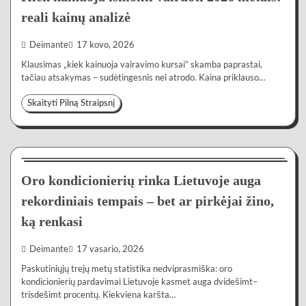
reali kainų analizė
Deimante
17 kovo, 2026
Klausimas „kiek kainuoja vairavimo kursai” skamba paprastai,
tačiau atsakymas – sudėtingesnis nei atrodo. Kaina priklauso…
Skaityti Pilną Straipsnį
Lietuvoje
4 min
0
Oro kondicionierių rinka Lietuvoje auga
rekordiniais tempais – bet ar pirkėjai žino,
ką renkasi
Deimante
17 vasario, 2026
Paskutiniųjų trejų metų statistika nedviprasmiška: oro
kondicionierių pardavimai Lietuvoje kasmet auga dvidešimt–
trisdešimt procentų. Kiekviena karšta…