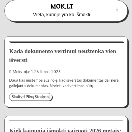
Skip
MOK.LT
to
Vieta, kurioje yra ko išmokti
content
Paslaugos
3 min
0
Kada dokumento vertimui neužtenka vien
išversti
Mokytojas
26 liepos, 2026
Daug kas nustemba sužinoję, kad išverstas dokumentas dar nėra
galiojantis dokumentas. Norint, kad vertimas būtų…
Skaityti Pilną Straipsnį
Automobiliai
4 min
0
Kiek kainuoja išmokti vairuoti 2026 metais: