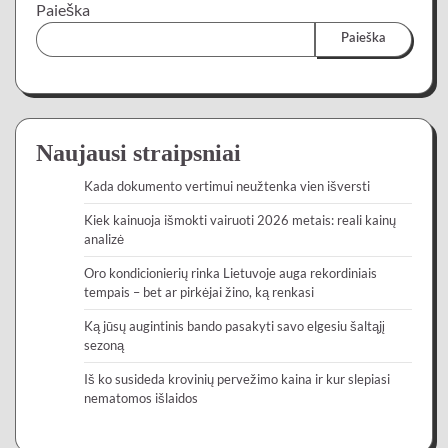
Paieška
Paieška
Naujausi straipsniai
Kada dokumento vertimui neužtenka vien išversti
Kiek kainuoja išmokti vairuoti 2026 metais: reali kainų
analizė
Oro kondicionierių rinka Lietuvoje auga rekordiniais
tempais – bet ar pirkėjai žino, ką renkasi
Ką jūsų augintinis bando pasakyti savo elgesiu šaltąjį
sezoną
Iš ko susideda krovinių pervežimo kaina ir kur slepiasi
nematomos išlaidos