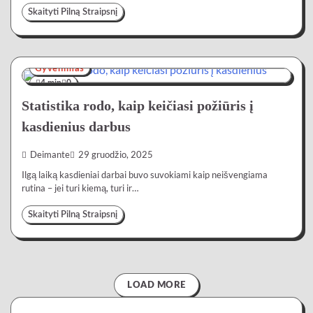
Skaityti Pilną Straipsnį
Gyvenimas
4 min
0
Statistika rodo, kaip keičiasi požiūris į
kasdienius darbus
Deimante
29 gruodžio, 2025
Ilgą laiką kasdieniai darbai buvo suvokiami kaip neišvengiama
rutina – jei turi kiemą, turi ir…
Skaityti Pilną Straipsnį
LOAD MORE