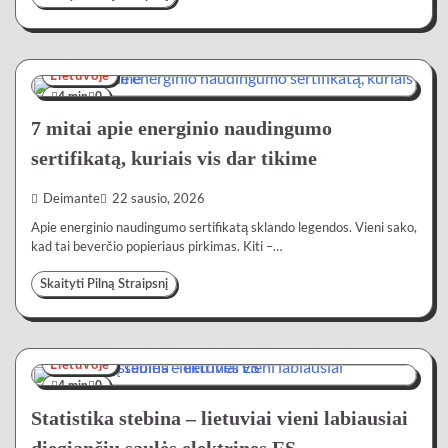
Lietuvoje
4 min
0
7 mitai apie energinio naudingumo
sertifikatą, kuriais vis dar tikime
Deimante
22 sausio, 2026
Apie energinio naudingumo sertifikatą sklando legendos. Vieni sako,
kad tai beverčio popieriaus pirkimas. Kiti –…
Skaityti Pilną Straipsnį
Lietuvoje
4 min
0
Statistika stebina – lietuviai vieni labiausiai