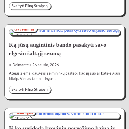
Skaityti Pilną Straipsnį
Gyvenimas
4 min
0
Ką jūsų augintinis bando pasakyti savo
elgesiu šaltąjį sezoną
Deimante
26 sausio, 2026
Atėjus žiemai daugelis šeimininkų pastebi, kad jų šuo ar katė elgiasi
kitaip. Vienas tampa tingus…
Skaityti Pilną Straipsnį
Paslaugos
5 min
0
Iš ko susideda krovinių pervežimo kaina ir