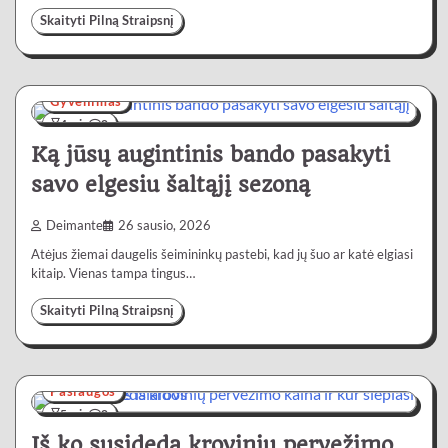
Skaityti Pilną Straipsnį
Gyvenimas
4 min
0
Ką jūsų augintinis bando pasakyti
savo elgesiu šaltąjį sezoną
Deimante
26 sausio, 2026
Atėjus žiemai daugelis šeimininkų pastebi, kad jų šuo ar katė elgiasi
kitaip. Vienas tampa tingus…
Skaityti Pilną Straipsnį
Paslaugos
5 min
0
Iš ko susideda krovinių pervežimo