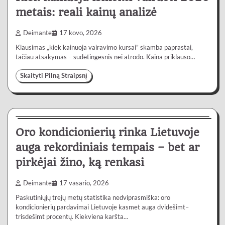
metais: reali kainų analizė
Deimante
17 kovo, 2026
Klausimas „kiek kainuoja vairavimo kursai” skamba paprastai,
tačiau atsakymas – sudėtingesnis nei atrodo. Kaina priklauso…
Skaityti Pilną Straipsnį
Lietuvoje
4 min
0
Oro kondicionierių rinka Lietuvoje
auga rekordiniais tempais – bet ar
pirkėjai žino, ką renkasi
Deimante
17 vasario, 2026
Paskutiniųjų trejų metų statistika nedviprasmiška: oro
kondicionierių pardavimai Lietuvoje kasmet auga dvidešimt–
trisdešimt procentų. Kiekviena karšta…