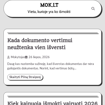
Skip
MOK.LT
to
Vieta, kurioje yra ko išmokti
content
Paslaugos
3 min
0
Kada dokumento vertimui
neužtenka vien išversti
Mokytojas
26 liepos, 2026
Daug kas nustemba sužinoję, kad išverstas dokumentas dar nėra
galiojantis dokumentas. Norint, kad vertimas būtų…
Skaityti Pilną Straipsnį
Automobiliai
4 min
0
Kiek kainuoja išmokti vairuoti 2026