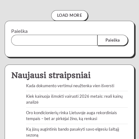
LOAD MORE
Paieška
Paieška
Naujausi straipsniai
Kada dokumento vertimui neužtenka vien išversti
Kiek kainuoja išmokti vairuoti 2026 metais: reali kainų
analizė
Oro kondicionierių rinka Lietuvoje auga rekordiniais
tempais – bet ar pirkėjai žino, ką renkasi
Ką jūsų augintinis bando pasakyti savo elgesiu šaltąjį
sezoną