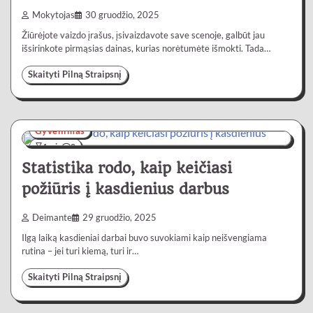
Mokytojas
30 gruodžio, 2025
Žiūrėjote vaizdo įrašus, įsivaizdavote save scenoje, galbūt jau
išsirinkote pirmąsias dainas, kurias norėtumėte išmokti. Tada…
Skaityti Pilną Straipsnį
Gyvenimas
4 min
0
Statistika rodo, kaip keičiasi
požiūris į kasdienius darbus
Deimante
29 gruodžio, 2025
Ilgą laiką kasdieniai darbai buvo suvokiami kaip neišvengiama
rutina – jei turi kiemą, turi ir…
Skaityti Pilną Straipsnį