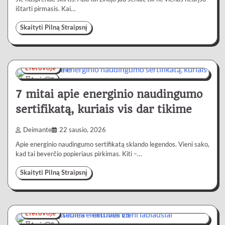
ištarti pirmasis. Kai…
Skaityti Pilną Straipsnį
Lietuvoje
4 min
0
7 mitai apie energinio naudingumo
sertifikatą, kuriais vis dar tikime
Deimante
22 sausio, 2026
Apie energinio naudingumo sertifikatą sklando legendos. Vieni sako,
kad tai beverčio popieriaus pirkimas. Kiti –…
Skaityti Pilną Straipsnį
Lietuvoje
4 min
0