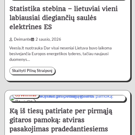
Statistika stebina – lietuviai vieni
labiausiai diegiančių saulės
elektrines ES
Deimante
2 sausio, 2026
Veesla.lt nuotrauka Dar visai neseniai Lietuva buvo laikoma
besivejančia Europos energetikos lyderes, tačiau naujausi
duomenys…
Skaityti Pilną Straipsnį
Gyvenimas
4 min
0
Ką iš tiesų patiriate per pirmąją
gitaros pamoką: atviras
pasakojimas pradedantiesiems