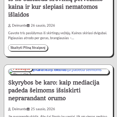
kaina ir kur slepiasi nematomos
išlaidos
Deimante
26 sausio, 2026
Gavote tris pasiūlymus iš skirtingų vežėjų. Kainos skiriasi dvigubai.
Pigiausias atrodo per geras, brangiausias –…
Skaityti Pilną Straipsnį
Paslaugos
6 min
0
Skyrybos be karo: kaip mediacija
padeda šeimoms išsiskirti
neprarandant orumo
Deimante
25 sausio, 2026
Jie nusprendė skirtis. Abu tai žinojo jau seniai, tik nė vienas nedrįso