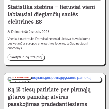
Statistika stebina – lietuviai vieni
labiausiai diegiančių saulės
elektrines ES
Deimante
2 sausio, 2026
Veesla.lt nuotrauka Dar visai neseniai Lietuva buvo laikoma
besivejančia Europos energetikos lyderes, tačiau naujausi
duomenys…
Skaityti Pilną Straipsnį
Gyvenimas
4 min
0
Ką iš tiesų patiriate per pirmąją
gitaros pamoką: atviras
pasakojimas pradedantiesiems