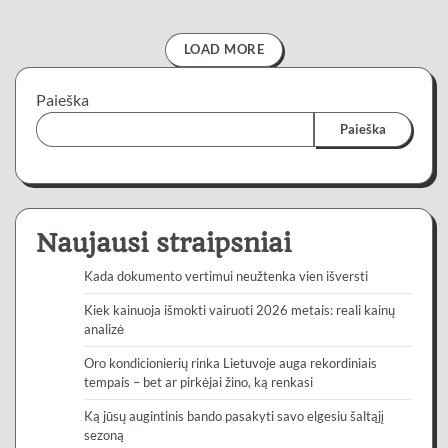
LOAD MORE
Paieška
Paieška
Naujausi straipsniai
Kada dokumento vertimui neužtenka vien išversti
Kiek kainuoja išmokti vairuoti 2026 metais: reali kainų
analizė
Oro kondicionierių rinka Lietuvoje auga rekordiniais
tempais – bet ar pirkėjai žino, ką renkasi
Ką jūsų augintinis bando pasakyti savo elgesiu šaltąjį
sezoną