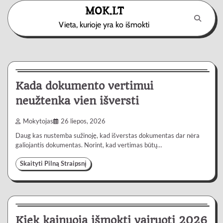
Skip
MOK.LT
to
Vieta, kurioje yra ko išmokti
content
Paslaugos
3 min
0
Kada dokumento vertimui
neužtenka vien išversti
Mokytojas
26 liepos, 2026
Daug kas nustemba sužinoję, kad išverstas dokumentas dar nėra
galiojantis dokumentas. Norint, kad vertimas būtų…
Skaityti Pilną Straipsnį
Automobiliai
4 min
0
Kiek kainuoja išmokti vairuoti 2026