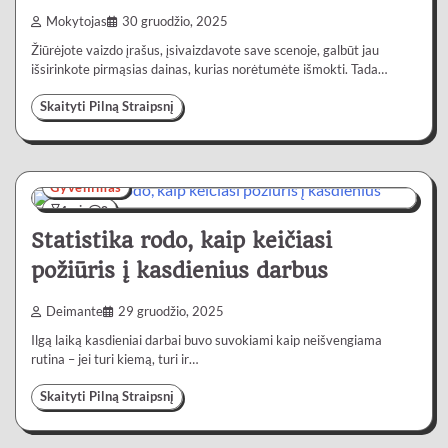
Mokytojas
30 gruodžio, 2025
Žiūrėjote vaizdo įrašus, įsivaizdavote save scenoje, galbūt jau
išsirinkote pirmąsias dainas, kurias norėtumėte išmokti. Tada…
Skaityti Pilną Straipsnį
Gyvenimas
4 min
0
Statistika rodo, kaip keičiasi
požiūris į kasdienius darbus
Deimante
29 gruodžio, 2025
Ilgą laiką kasdieniai darbai buvo suvokiami kaip neišvengiama
rutina – jei turi kiemą, turi ir…
Skaityti Pilną Straipsnį