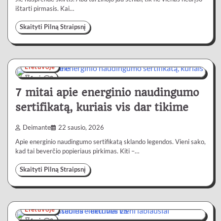
ištarti pirmasis. Kai…
Skaityti Pilną Straipsnį
Lietuvoje
4 min
0
7 mitai apie energinio naudingumo
sertifikatą, kuriais vis dar tikime
Deimante
22 sausio, 2026
Apie energinio naudingumo sertifikatą sklando legendos. Vieni sako,
kad tai beverčio popieriaus pirkimas. Kiti –…
Skaityti Pilną Straipsnį
Lietuvoje
4 min
0