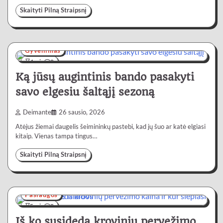
Skaityti Pilną Straipsnį
Gyvenimas
4 min
0
Ką jūsų augintinis bando pasakyti
savo elgesiu šaltąjį sezoną
Deimante
26 sausio, 2026
Atėjus žiemai daugelis šeimininkų pastebi, kad jų šuo ar katė elgiasi
kitaip. Vienas tampa tingus…
Skaityti Pilną Straipsnį
Paslaugos
5 min
0
Iš ko susideda krovinių pervežimo