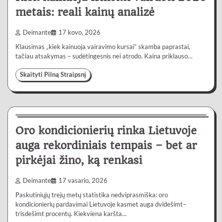
metais: reali kainų analizė
Deimante
17 kovo, 2026
Klausimas „kiek kainuoja vairavimo kursai” skamba paprastai,
tačiau atsakymas – sudėtingesnis nei atrodo. Kaina priklauso…
Skaityti Pilną Straipsnį
Lietuvoje
4 min
0
Oro kondicionierių rinka Lietuvoje
auga rekordiniais tempais – bet ar
pirkėjai žino, ką renkasi
Deimante
17 vasario, 2026
Paskutiniųjų trejų metų statistika nedviprasmiška: oro
kondicionierių pardavimai Lietuvoje kasmet auga dvidešimt–
trisdešimt procentų. Kiekviena karšta…