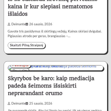
kaina ir kur slepiasi nematomos
išlaidos
Deimante
26 sausio, 2026
Gavote tris pasiūlymus iš skirtingų vežėjų. Kainos skiriasi dvigubai.
Pigiausias atrodo per geras, brangiausias –…
Skaityti Pilną Straipsnį
Paslaugos
6 min
0
Skyrybos be karo: kaip mediacija
padeda šeimoms išsiskirti
neprarandant orumo
Deimante
25 sausio, 2026
Jie nusprendė skirtis. Abu tai žinojo jau seniai, tik nė vienas nedrįso