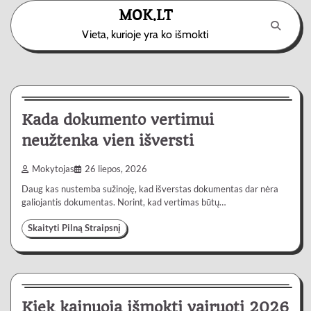
Skip
MOK.LT
to
Vieta, kurioje yra ko išmokti
content
Paslaugos
3 min
0
Kada dokumento vertimui
neužtenka vien išversti
Mokytojas
26 liepos, 2026
Daug kas nustemba sužinoję, kad išverstas dokumentas dar nėra
galiojantis dokumentas. Norint, kad vertimas būtų…
Skaityti Pilną Straipsnį
Automobiliai
4 min
0
Kiek kainuoja išmokti vairuoti 2026