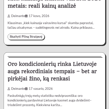
metais: reali kainų analizė
Deimante
17 kovo, 2026
Klausimas „kiek kainuoja vairavimo kursai” skamba paprastai,
tačiau atsakymas – sudėtingesnis nei atrodo. Kaina priklauso…
Skaityti Pilną Straipsnį
Lietuvoje
4 min
0
Oro kondicionierių rinka Lietuvoje
auga rekordiniais tempais – bet ar
pirkėjai žino, ką renkasi
Deimante
17 vasario, 2026
Paskutiniųjų trejų metų statistika nedviprasmiška: oro
kondicionierių pardavimai Lietuvoje kasmet auga dvidešimt–
trisdešimt procentų. Kiekviena karšta…