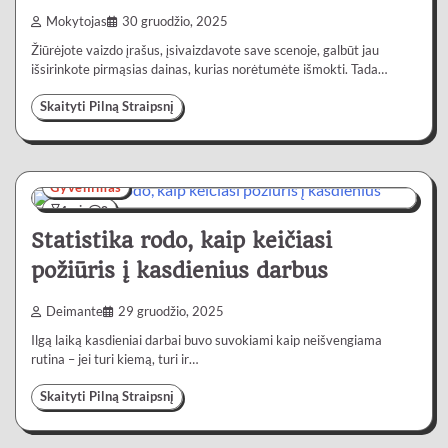
Mokytojas
30 gruodžio, 2025
Žiūrėjote vaizdo įrašus, įsivaizdavote save scenoje, galbūt jau
išsirinkote pirmąsias dainas, kurias norėtumėte išmokti. Tada…
Skaityti Pilną Straipsnį
Gyvenimas
4 min
0
Statistika rodo, kaip keičiasi
požiūris į kasdienius darbus
Deimante
29 gruodžio, 2025
Ilgą laiką kasdieniai darbai buvo suvokiami kaip neišvengiama
rutina – jei turi kiemą, turi ir…
Skaityti Pilną Straipsnį