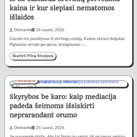
kaina ir kur slepiasi nematomos
išlaidos
Deimante
26 sausio, 2026
Gavote tris pasiūlymus iš skirtingų vežėjų. Kainos skiriasi dvigubai.
Pigiausias atrodo per geras, brangiausias –…
Skaityti Pilną Straipsnį
Paslaugos
6 min
0
Skyrybos be karo: kaip mediacija
padeda šeimoms išsiskirti
neprarandant orumo
Deimante
25 sausio, 2026
Jie nusprendė skirtis. Abu tai žinojo jau seniai, tik nė vienas nedrįso