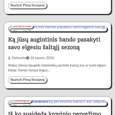
Skaityti Pilną Straipsnį
Gyvenimas
4 min
0
Ką jūsų augintinis bando pasakyti
savo elgesiu šaltąjį sezoną
Deimante
26 sausio, 2026
Atėjus žiemai daugelis šeimininkų pastebi, kad jų šuo ar katė elgiasi
kitaip. Vienas tampa tingus…
Skaityti Pilną Straipsnį
Paslaugos
5 min
0
Iš ko susideda krovinių pervežimo