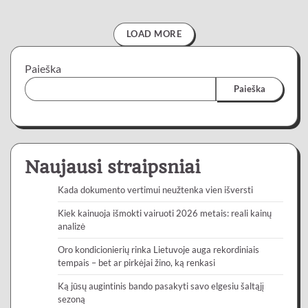
LOAD MORE
Paieška
Paieška
Naujausi straipsniai
Kada dokumento vertimui neužtenka vien išversti
Kiek kainuoja išmokti vairuoti 2026 metais: reali kainų
analizė
Oro kondicionierių rinka Lietuvoje auga rekordiniais
tempais – bet ar pirkėjai žino, ką renkasi
Ką jūsų augintinis bando pasakyti savo elgesiu šaltąjį
sezoną