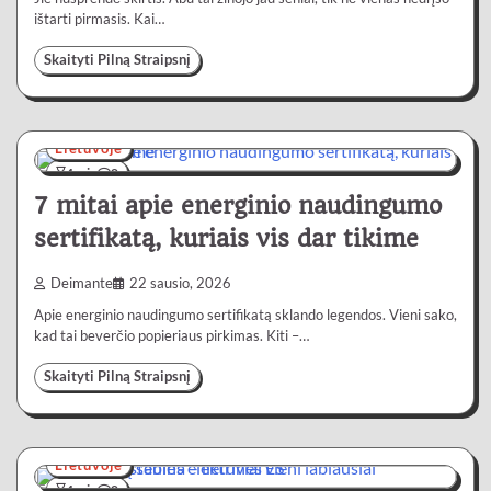
ištarti pirmasis. Kai…
Skaityti Pilną Straipsnį
Lietuvoje
4 min
0
7 mitai apie energinio naudingumo
sertifikatą, kuriais vis dar tikime
Deimante
22 sausio, 2026
Apie energinio naudingumo sertifikatą sklando legendos. Vieni sako,
kad tai beverčio popieriaus pirkimas. Kiti –…
Skaityti Pilną Straipsnį
Lietuvoje
4 min
0