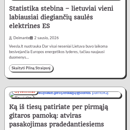
Statistika stebina – lietuviai vieni
labiausiai diegiančių saulės
elektrines ES
Deimante
2 sausio, 2026
Veesla.lt nuotrauka Dar visai neseniai Lietuva buvo laikoma
besivejančia Europos energetikos lyderes, tačiau naujausi
duomenys…
Skaityti Pilną Straipsnį
Gyvenimas
4 min
0
Ką iš tiesų patiriate per pirmąją
gitaros pamoką: atviras
pasakojimas pradedantiesiems