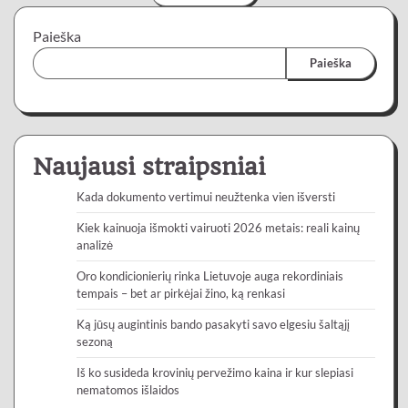
Paieška
Paieška
Naujausi straipsniai
Kada dokumento vertimui neužtenka vien išversti
Kiek kainuoja išmokti vairuoti 2026 metais: reali kainų
analizė
Oro kondicionierių rinka Lietuvoje auga rekordiniais
tempais – bet ar pirkėjai žino, ką renkasi
Ką jūsų augintinis bando pasakyti savo elgesiu šaltąjį
sezoną
Iš ko susideda krovinių pervežimo kaina ir kur slepiasi
nematomos išlaidos