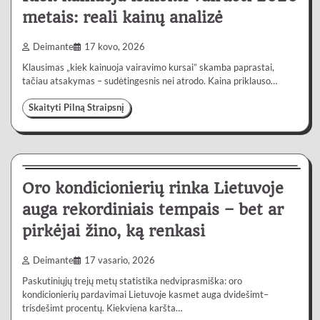
metais: reali kainų analizė
Deimante
17 kovo, 2026
Klausimas „kiek kainuoja vairavimo kursai” skamba paprastai,
tačiau atsakymas – sudėtingesnis nei atrodo. Kaina priklauso…
Skaityti Pilną Straipsnį
Lietuvoje
4 min
0
Oro kondicionierių rinka Lietuvoje
auga rekordiniais tempais – bet ar
pirkėjai žino, ką renkasi
Deimante
17 vasario, 2026
Paskutiniųjų trejų metų statistika nedviprasmiška: oro
kondicionierių pardavimai Lietuvoje kasmet auga dvidešimt–
trisdešimt procentų. Kiekviena karšta…