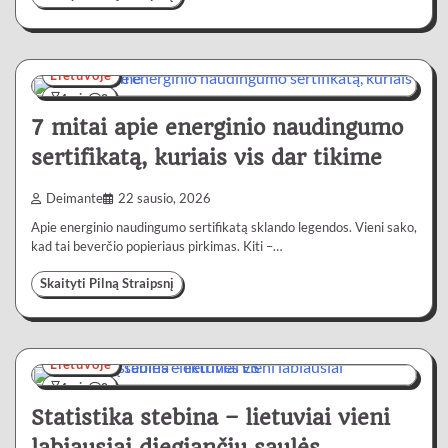
Lietuvoje
4 min
0
7 mitai apie energinio naudingumo
sertifikatą, kuriais vis dar tikime
Deimante
22 sausio, 2026
Apie energinio naudingumo sertifikatą sklando legendos. Vieni sako,
kad tai beverčio popieriaus pirkimas. Kiti –…
Skaityti Pilną Straipsnį
Lietuvoje
4 min
0
Statistika stebina – lietuviai vieni
labiausiai diegiančių saulės