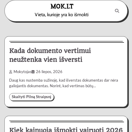
Skip
MOK.LT
to
Vieta, kurioje yra ko išmokti
content
Paslaugos
3 min
0
Kada dokumento vertimui
neužtenka vien išversti
Mokytojas
26 liepos, 2026
Daug kas nustemba sužinoję, kad išverstas dokumentas dar nėra
galiojantis dokumentas. Norint, kad vertimas būtų…
Skaityti Pilną Straipsnį
Automobiliai
4 min
0
Kiek kainuoja išmokti vairuoti 2026