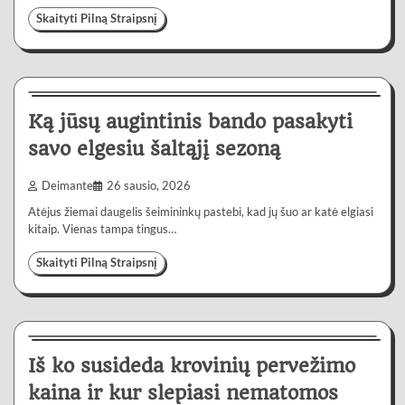
Skaityti Pilną Straipsnį
Gyvenimas
4 min
0
Ką jūsų augintinis bando pasakyti
savo elgesiu šaltąjį sezoną
Deimante
26 sausio, 2026
Atėjus žiemai daugelis šeimininkų pastebi, kad jų šuo ar katė elgiasi
kitaip. Vienas tampa tingus…
Skaityti Pilną Straipsnį
Paslaugos
5 min
0
Iš ko susideda krovinių pervežimo
kaina ir kur slepiasi nematomos