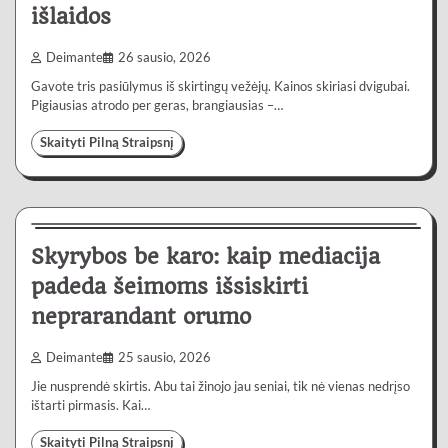
išlaidos
Deimante
26 sausio, 2026
Gavote tris pasiūlymus iš skirtingų vežėjų. Kainos skiriasi dvigubai.
Pigiausias atrodo per geras, brangiausias –…
Skaityti Pilną Straipsnį
Paslaugos
6 min
0
Skyrybos be karo: kaip mediacija
padeda šeimoms išsiskirti
neprarandant orumo
Deimante
25 sausio, 2026
Jie nusprendė skirtis. Abu tai žinojo jau seniai, tik nė vienas nedrįso
ištarti pirmasis. Kai…
Skaityti Pilną Straipsnį