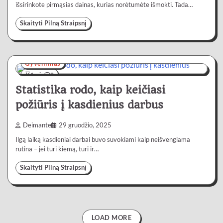
išsirinkote pirmąsias dainas, kurias norėtumėte išmokti. Tada…
Skaityti Pilną Straipsnį
Gyvenimas
4 min
0
Statistika rodo, kaip keičiasi
požiūris į kasdienius darbus
Deimante
29 gruodžio, 2025
Ilgą laiką kasdieniai darbai buvo suvokiami kaip neišvengiama
rutina – jei turi kiemą, turi ir…
Skaityti Pilną Straipsnį
LOAD MORE