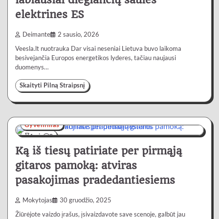
elektrines ES
Deimante
2 sausio, 2026
Veesla.lt nuotrauka Dar visai neseniai Lietuva buvo laikoma
besivejančia Europos energetikos lyderes, tačiau naujausi
duomenys…
Skaityti Pilną Straipsnį
Gyvenimas
4 min
0
Ką iš tiesų patiriate per pirmąją
gitaros pamoką: atviras
pasakojimas pradedantiesiems
Mokytojas
30 gruodžio, 2025
Žiūrėjote vaizdo įrašus, įsivaizdavote save scenoje, galbūt jau