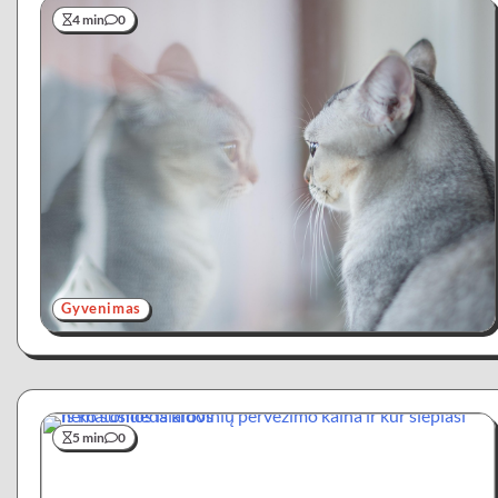
4 min
0
Gyvenimas
5 min
0