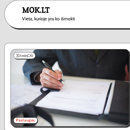
Skip
MOK.LT
to
content
Vieta, kurioje yra ko išmokti
3 min
0
Paslaugos