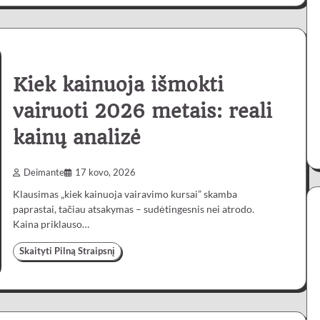
Kiek kainuoja išmokti
vairuoti 2026 metais: reali
kainų analizė
Deimante
17 kovo, 2026
Klausimas „kiek kainuoja vairavimo kursai” skamba
paprastai, tačiau atsakymas – sudėtingesnis nei atrodo.
Kaina priklauso…
Skaityti Pilną Straipsnį