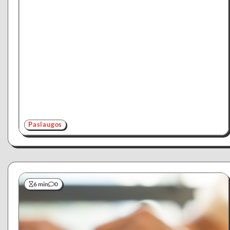
Paslaugos
6 min
0