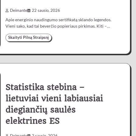
Deimante
22 sausio, 2026
Apie energinio naudingumo sertifikatą sklando legendos.
Vieni sako, kad tai beverčio popieriaus pirkimas. Kiti –…
Skaityti Pilną Straipsnį
Statistika stebina –
lietuviai vieni labiausiai
diegiančių saulės
elektrines ES
Deimante
2 sausio, 2026