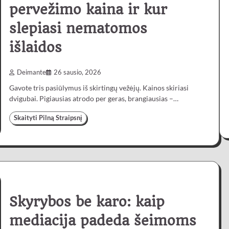
pervežimo kaina ir kur
slepiasi nematomos
išlaidos
Deimante
26 sausio, 2026
Gavote tris pasiūlymus iš skirtingų vežėjų. Kainos skiriasi
dvigubai. Pigiausias atrodo per geras, brangiausias –…
Skaityti Pilną Straipsnį
Skyrybos be karo: kaip
mediacija padeda šeimoms