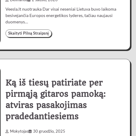
Veesla.lt nuotrauka Dar visai neseniai Lietuva buvo laikoma
besivejančia Europos energetikos lyderes, tačiau naujausi
duomenys…
Skaityti Pilną Straipsnį
Ką iš tiesų patiriate per
pirmąją gitaros pamoką:
atviras pasakojimas
pradedantiesiems
Mokytojas
30 gruodžio, 2025