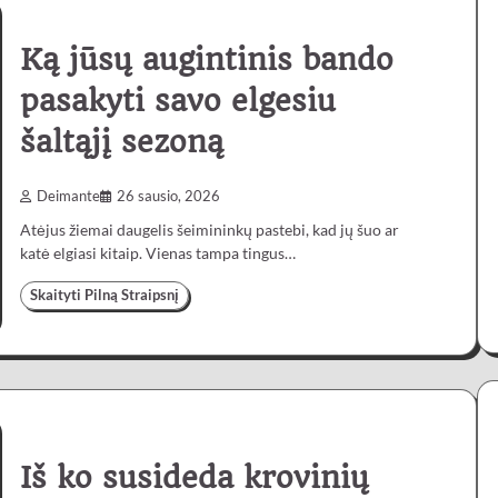
Ką jūsų augintinis bando
pasakyti savo elgesiu
šaltąjį sezoną
Deimante
26 sausio, 2026
Atėjus žiemai daugelis šeimininkų pastebi, kad jų šuo ar
katė elgiasi kitaip. Vienas tampa tingus…
Skaityti Pilną Straipsnį
Iš ko susideda krovinių