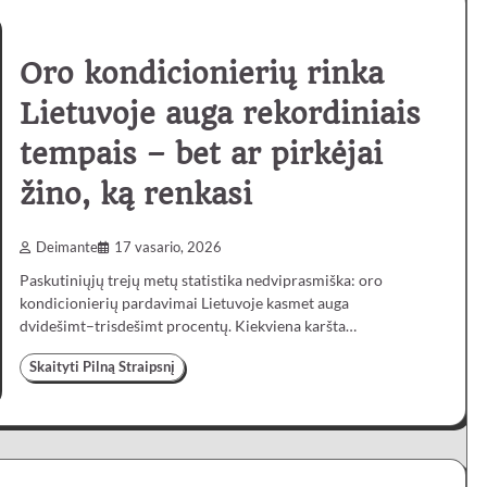
Oro kondicionierių rinka
Lietuvoje auga rekordiniais
tempais – bet ar pirkėjai
žino, ką renkasi
Deimante
17 vasario, 2026
Paskutiniųjų trejų metų statistika nedviprasmiška: oro
kondicionierių pardavimai Lietuvoje kasmet auga
dvidešimt–trisdešimt procentų. Kiekviena karšta…
Skaityti Pilną Straipsnį