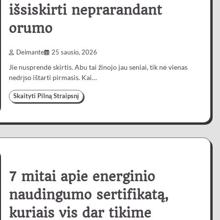
išsiskirti neprarandant
orumo
Deimante
25 sausio, 2026
Jie nusprendė skirtis. Abu tai žinojo jau seniai, tik nė vienas
nedrįso ištarti pirmasis. Kai…
Skaityti Pilną Straipsnį
7 mitai apie energinio
naudingumo sertifikatą,
kuriais vis dar tikime