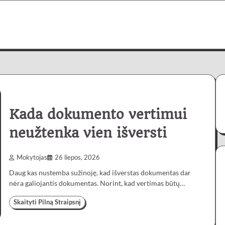
Kada dokumento vertimui
neužtenka vien išversti
Mokytojas
26 liepos, 2026
Daug kas nustemba sužinoję, kad išverstas dokumentas dar
nėra galiojantis dokumentas. Norint, kad vertimas būtų…
Skaityti Pilną Straipsnį