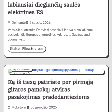
labiausiai diegiančių saulės
elektrines ES
Deimante
2 sausio, 2026
Veesla.lt nuotrauka Dar visai neseniai Lietuva buvo laikoma
besivejančia Europos energetikos lyderes, tačiau naujausi
duomenys…
Skaityti Pilną Straipsnį
Gyvenimas
4 min
0
Ką iš tiesų patiriate per pirmąją
gitaros pamoką: atviras
pasakojimas pradedantiesiems
Mokytojas
30 gruodžio, 2025