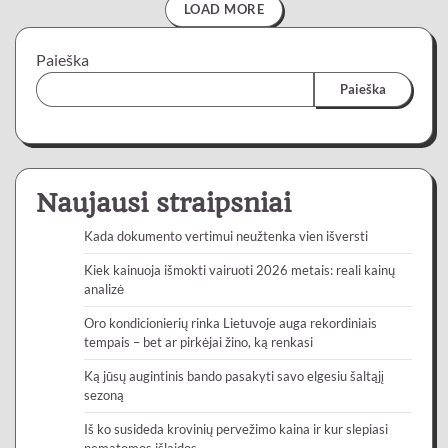
LOAD MORE
Paieška
Paieška
Naujausi straipsniai
Kada dokumento vertimui neužtenka vien išversti
Kiek kainuoja išmokti vairuoti 2026 metais: reali kainų
analizė
Oro kondicionierių rinka Lietuvoje auga rekordiniais
tempais – bet ar pirkėjai žino, ką renkasi
Ką jūsų augintinis bando pasakyti savo elgesiu šaltąjį
sezoną
Iš ko susideda krovinių pervežimo kaina ir kur slepiasi
nematomos išlaidos