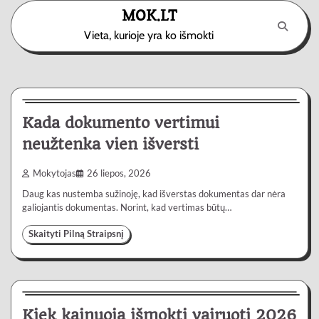
Skip
MOK.LT
to
Vieta, kurioje yra ko išmokti
content
Paslaugos
3 min
0
Kada dokumento vertimui
neužtenka vien išversti
Mokytojas
26 liepos, 2026
Daug kas nustemba sužinoję, kad išverstas dokumentas dar nėra
galiojantis dokumentas. Norint, kad vertimas būtų…
Skaityti Pilną Straipsnį
Automobiliai
4 min
0
Kiek kainuoja išmokti vairuoti 2026