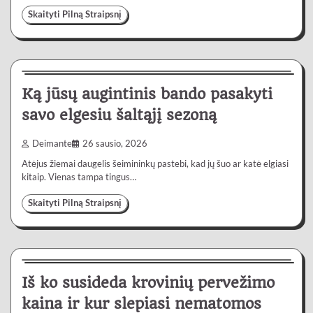
Skaityti Pilną Straipsnį
Gyvenimas
4 min
0
Ką jūsų augintinis bando pasakyti
savo elgesiu šaltąjį sezoną
Deimante
26 sausio, 2026
Atėjus žiemai daugelis šeimininkų pastebi, kad jų šuo ar katė elgiasi
kitaip. Vienas tampa tingus…
Skaityti Pilną Straipsnį
Paslaugos
5 min
0
Iš ko susideda krovinių pervežimo
kaina ir kur slepiasi nematomos