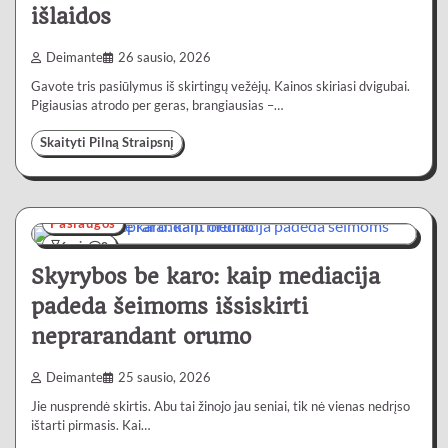
išlaidos
Deimante
26 sausio, 2026
Gavote tris pasiūlymus iš skirtingų vežėjų. Kainos skiriasi dvigubai.
Pigiausias atrodo per geras, brangiausias –…
Skaityti Pilną Straipsnį
Paslaugos
6 min
0
Skyrybos be karo: kaip mediacija
padeda šeimoms išsiskirti
neprarandant orumo
Deimante
25 sausio, 2026
Jie nusprendė skirtis. Abu tai žinojo jau seniai, tik nė vienas nedrįso
ištarti pirmasis. Kai…