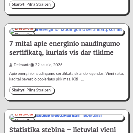
Skaityti Pilną Straipsnį
Lietuvoje
4 min
0
7 mitai apie energinio naudingumo
sertifikatą, kuriais vis dar tikime
Deimante
22 sausio, 2026
Apie energinio naudingumo sertifikatą sklando legendos. Vieni sako,
kad tai beverčio popieriaus pirkimas. Kiti –…
Skaityti Pilną Straipsnį
Lietuvoje
4 min
0
Statistika stebina – lietuviai vieni