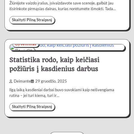
Žiūrėjote vaizdo įrašus, įsivaizdavote save scenoje, galbūt jau
išsirinkote pirmąsias dainas, kurias norėtumėte išmokti. Tada…
Skaityti Pilną Straipsnį
Gyvenimas
4 min
0
Statistika rodo, kaip keičiasi
požiūris į kasdienius darbus
Deimante
29 gruodžio, 2025
Ilgą laiką kasdieniai darbai buvo suvokiami kaip neišvengiama
rutina – jei turi kiemą, turi ir…
Skaityti Pilną Straipsnį