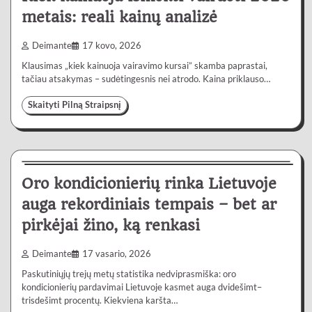
metais: reali kainų analizė
Deimante
17 kovo, 2026
Klausimas „kiek kainuoja vairavimo kursai” skamba paprastai,
tačiau atsakymas – sudėtingesnis nei atrodo. Kaina priklauso…
Skaityti Pilną Straipsnį
Lietuvoje
4 min
0
Oro kondicionierių rinka Lietuvoje
auga rekordiniais tempais – bet ar
pirkėjai žino, ką renkasi
Deimante
17 vasario, 2026
Paskutiniųjų trejų metų statistika nedviprasmiška: oro
kondicionierių pardavimai Lietuvoje kasmet auga dvidešimt–
trisdešimt procentų. Kiekviena karšta…