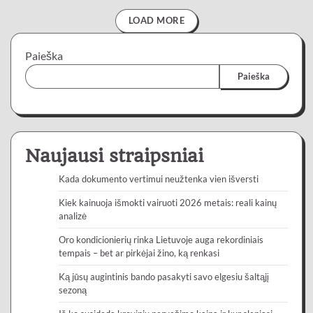
LOAD MORE
Paieška
Paieška
Naujausi straipsniai
Kada dokumento vertimui neužtenka vien išversti
Kiek kainuoja išmokti vairuoti 2026 metais: reali kainų
analizė
Oro kondicionierių rinka Lietuvoje auga rekordiniais
tempais – bet ar pirkėjai žino, ką renkasi
Ką jūsų augintinis bando pasakyti savo elgesiu šaltąjį
sezoną