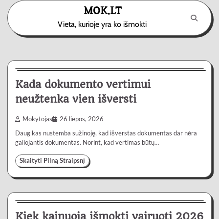
Skip
MOK.LT
to
Vieta, kurioje yra ko išmokti
content
Paslaugos
3 min
0
Kada dokumento vertimui
neužtenka vien išversti
Mokytojas
26 liepos, 2026
Daug kas nustemba sužinoję, kad išverstas dokumentas dar nėra
galiojantis dokumentas. Norint, kad vertimas būtų…
Skaityti Pilną Straipsnį
Automobiliai
4 min
0
Kiek kainuoja išmokti vairuoti 2026