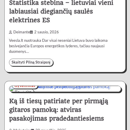
Statistika stebina – lietuviai vieni
labiausiai diegiančių saulės
elektrines ES
Deimante
2 sausio, 2026
Veesla.lt nuotrauka Dar visai neseniai Lietuva buvo laikoma
besivejančia Europos energetikos lyderes, tačiau naujausi
duomenys…
Skaityti Pilną Straipsnį
Gyvenimas
4 min
0
Ką iš tiesų patiriate per pirmąją
gitaros pamoką: atviras
pasakojimas pradedantiesiems