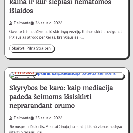
kaina ir kur slepiasi nematomos
išlaidos
Deimante
26 sausio, 2026
Gavote tris pasiūlymus iš skirtingų vežėjų. Kainos skiriasi dvigubai.
Pigiausias atrodo per geras, brangiausias –…
Skaityti Pilną Straipsnį
Paslaugos
6 min
0
Skyrybos be karo: kaip mediacija
padeda šeimoms išsiskirti
neprarandant orumo
Deimante
25 sausio, 2026
Jie nusprendė skirtis. Abu tai žinojo jau seniai, tik nė vienas nedrįso
ištarti pirmasis. Kai…