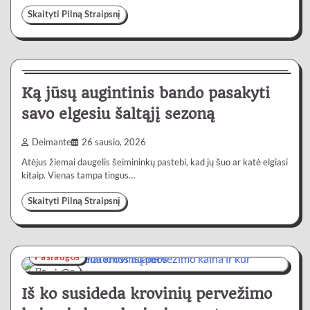
Skaityti Pilną Straipsnį
Gyvenimas
4 min
0
Ką jūsų augintinis bando pasakyti
savo elgesiu šaltąjį sezoną
Deimante
26 sausio, 2026
Atėjus žiemai daugelis šeimininkų pastebi, kad jų šuo ar katė elgiasi
kitaip. Vienas tampa tingus…
Skaityti Pilną Straipsnį
Paslaugos
5 min
0
Iš ko susideda krovinių pervežimo