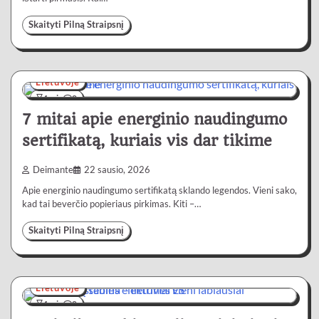
Skaityti Pilną Straipsnį
Lietuvoje
4 min
0
7 mitai apie energinio naudingumo
sertifikatą, kuriais vis dar tikime
Deimante
22 sausio, 2026
Apie energinio naudingumo sertifikatą sklando legendos. Vieni sako,
kad tai beverčio popieriaus pirkimas. Kiti –…
Skaityti Pilną Straipsnį
Lietuvoje
4 min
0