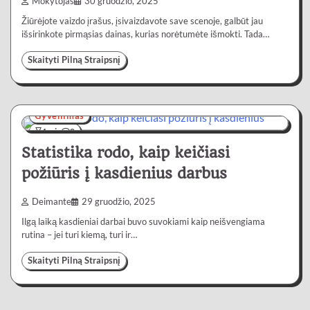
Mokytojas
30 gruodžio, 2025
Žiūrėjote vaizdo įrašus, įsivaizdavote save scenoje, galbūt jau
išsirinkote pirmąsias dainas, kurias norėtumėte išmokti. Tada…
Skaityti Pilną Straipsnį
Gyvenimas
4 min
0
Statistika rodo, kaip keičiasi
požiūris į kasdienius darbus
Deimante
29 gruodžio, 2025
Ilgą laiką kasdieniai darbai buvo suvokiami kaip neišvengiama
rutina – jei turi kiemą, turi ir…
Skaityti Pilną Straipsnį