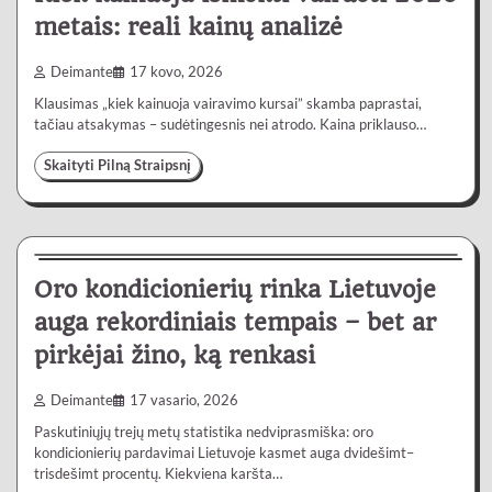
metais: reali kainų analizė
Deimante
17 kovo, 2026
Klausimas „kiek kainuoja vairavimo kursai” skamba paprastai,
tačiau atsakymas – sudėtingesnis nei atrodo. Kaina priklauso…
Skaityti Pilną Straipsnį
Lietuvoje
4 min
0
Oro kondicionierių rinka Lietuvoje
auga rekordiniais tempais – bet ar
pirkėjai žino, ką renkasi
Deimante
17 vasario, 2026
Paskutiniųjų trejų metų statistika nedviprasmiška: oro
kondicionierių pardavimai Lietuvoje kasmet auga dvidešimt–
trisdešimt procentų. Kiekviena karšta…