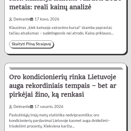
metais: reali kainų analizė
Deimante
17 kovo, 2026
Klausimas „kiek kainuoja vairavimo kursai” skamba paprastai,
tačiau atsakymas – sudėtingesnis nei atrodo. Kaina priklauso…
Skaityti Pilną Straipsnį
Lietuvoje
4 min
0
Oro kondicionierių rinka Lietuvoje
auga rekordiniais tempais – bet ar
pirkėjai žino, ką renkasi
Deimante
17 vasario, 2026
Paskutiniųjų trejų metų statistika nedviprasmiška: oro
kondicionierių pardavimai Lietuvoje kasmet auga dvidešimt–
trisdešimt procentų. Kiekviena karšta…