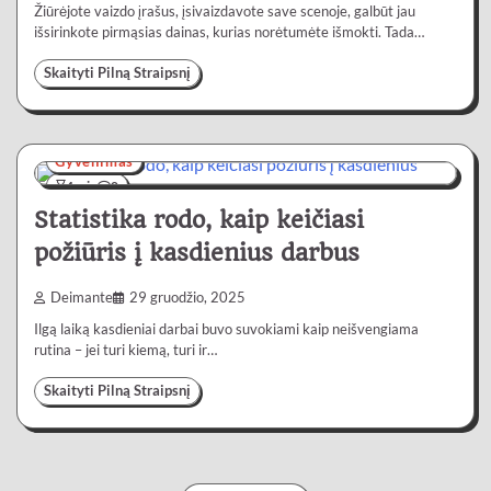
Žiūrėjote vaizdo įrašus, įsivaizdavote save scenoje, galbūt jau
išsirinkote pirmąsias dainas, kurias norėtumėte išmokti. Tada…
Skaityti Pilną Straipsnį
Gyvenimas
4 min
0
Statistika rodo, kaip keičiasi
požiūris į kasdienius darbus
Deimante
29 gruodžio, 2025
Ilgą laiką kasdieniai darbai buvo suvokiami kaip neišvengiama
rutina – jei turi kiemą, turi ir…
Skaityti Pilną Straipsnį