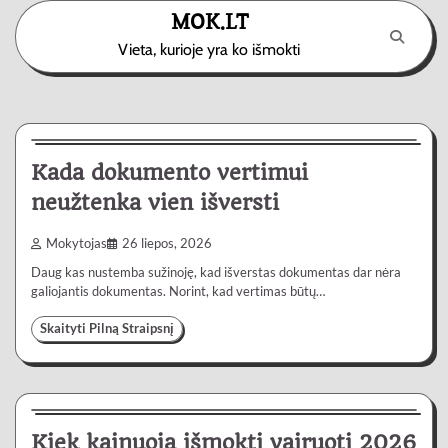
Skip
MOK.LT
to
Vieta, kurioje yra ko išmokti
content
Paslaugos
3 min
0
Kada dokumento vertimui
neužtenka vien išversti
Mokytojas
26 liepos, 2026
Daug kas nustemba sužinoję, kad išverstas dokumentas dar nėra
galiojantis dokumentas. Norint, kad vertimas būtų…
Skaityti Pilną Straipsnį
Automobiliai
4 min
0
Kiek kainuoja išmokti vairuoti 2026