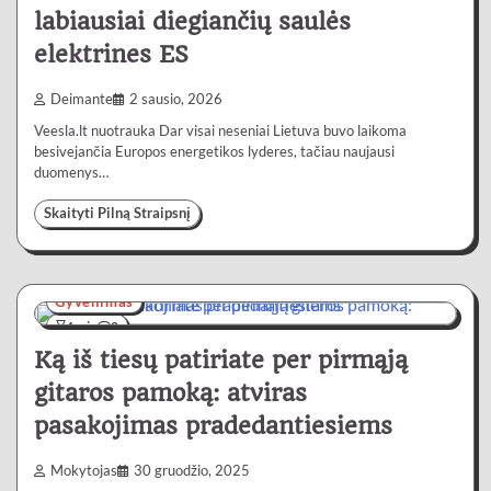
labiausiai diegiančių saulės
elektrines ES
Deimante
2 sausio, 2026
Veesla.lt nuotrauka Dar visai neseniai Lietuva buvo laikoma
besivejančia Europos energetikos lyderes, tačiau naujausi
duomenys…
Skaityti Pilną Straipsnį
Gyvenimas
4 min
0
Ką iš tiesų patiriate per pirmąją
gitaros pamoką: atviras
pasakojimas pradedantiesiems
Mokytojas
30 gruodžio, 2025