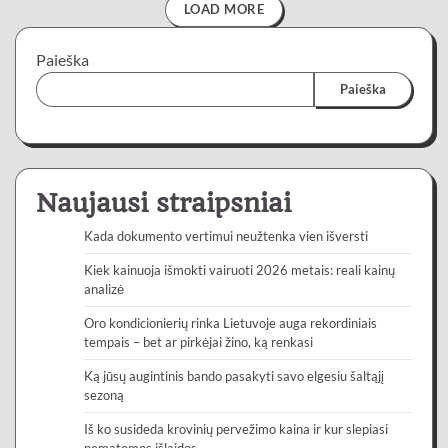
LOAD MORE
Paieška
Paieška
Naujausi straipsniai
Kada dokumento vertimui neužtenka vien išversti
Kiek kainuoja išmokti vairuoti 2026 metais: reali kainų
analizė
Oro kondicionierių rinka Lietuvoje auga rekordiniais
tempais – bet ar pirkėjai žino, ką renkasi
Ką jūsų augintinis bando pasakyti savo elgesiu šaltąjį
sezoną
Iš ko susideda krovinių pervežimo kaina ir kur slepiasi
nematomos išlaidos