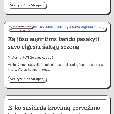
Skaityti Pilną Straipsnį
Gyvenimas
4 min
0
Ką jūsų augintinis bando pasakyti
savo elgesiu šaltąjį sezoną
Deimante
26 sausio, 2026
Atėjus žiemai daugelis šeimininkų pastebi, kad jų šuo ar katė elgiasi
kitaip. Vienas tampa tingus…
Skaityti Pilną Straipsnį
Paslaugos
5 min
0
Iš ko susideda krovinių pervežimo