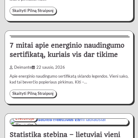
Skaityti Pilną Straipsnį
Lietuvoje
4 min
0
7 mitai apie energinio naudingumo
sertifikatą, kuriais vis dar tikime
Deimante
22 sausio, 2026
Apie energinio naudingumo sertifikatą sklando legendos. Vieni sako,
kad tai beverčio popieriaus pirkimas. Kiti –…
Skaityti Pilną Straipsnį
Lietuvoje
4 min
0
Statistika stebina – lietuviai vieni