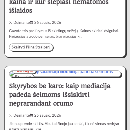
kaina ir kur slepiasi nematomos
išlaidos
Deimante
26 sausio, 2026
Gavote tris pasiūlymus iš skirtingų vežėjų. Kainos skiriasi dvigubai.
Pigiausias atrodo per geras, brangiausias –…
Skaityti Pilną Straipsnį
Paslaugos
6 min
0
Skyrybos be karo: kaip mediacija
padeda šeimoms išsiskirti
neprarandant orumo
Deimante
25 sausio, 2026
Jie nusprendė skirtis. Abu tai žinojo jau seniai, tik nė vienas nedrįso
ištarti pirmasis. Kai…