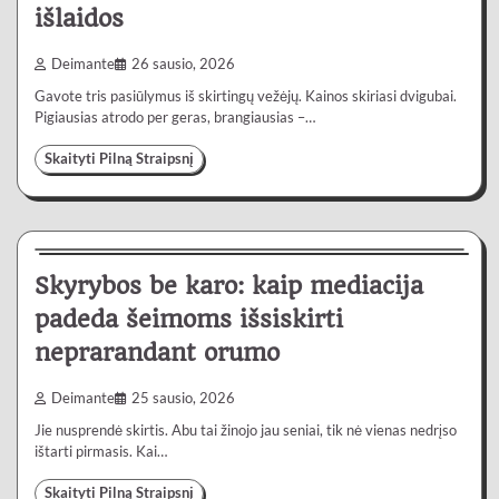
išlaidos
Deimante
26 sausio, 2026
Gavote tris pasiūlymus iš skirtingų vežėjų. Kainos skiriasi dvigubai.
Pigiausias atrodo per geras, brangiausias –…
Skaityti Pilną Straipsnį
Paslaugos
6 min
0
Skyrybos be karo: kaip mediacija
padeda šeimoms išsiskirti
neprarandant orumo
Deimante
25 sausio, 2026
Jie nusprendė skirtis. Abu tai žinojo jau seniai, tik nė vienas nedrįso
ištarti pirmasis. Kai…
Skaityti Pilną Straipsnį