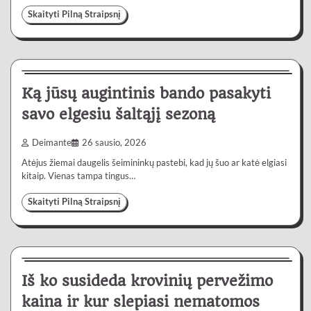
Skaityti Pilną Straipsnį
Gyvenimas
4 min
0
Ką jūsų augintinis bando pasakyti
savo elgesiu šaltąjį sezoną
Deimante
26 sausio, 2026
Atėjus žiemai daugelis šeimininkų pastebi, kad jų šuo ar katė elgiasi
kitaip. Vienas tampa tingus…
Skaityti Pilną Straipsnį
Paslaugos
5 min
0
Iš ko susideda krovinių pervežimo
kaina ir kur slepiasi nematomos