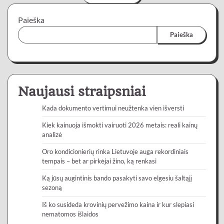
Paieška
Paieška
Naujausi straipsniai
Kada dokumento vertimui neužtenka vien išversti
Kiek kainuoja išmokti vairuoti 2026 metais: reali kainų
analizė
Oro kondicionierių rinka Lietuvoje auga rekordiniais
tempais – bet ar pirkėjai žino, ką renkasi
Ką jūsų augintinis bando pasakyti savo elgesiu šaltąjį
sezoną
Iš ko susideda krovinių pervežimo kaina ir kur slepiasi
nematomos išlaidos