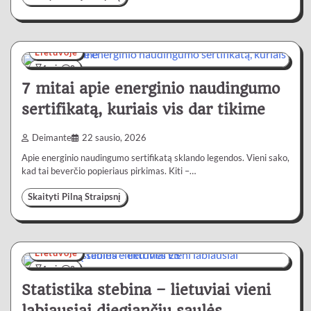
Lietuvoje
4 min
0
7 mitai apie energinio naudingumo
sertifikatą, kuriais vis dar tikime
Deimante
22 sausio, 2026
Apie energinio naudingumo sertifikatą sklando legendos. Vieni sako,
kad tai beverčio popieriaus pirkimas. Kiti –…
Skaityti Pilną Straipsnį
Lietuvoje
4 min
0
Statistika stebina – lietuviai vieni
labiausiai diegiančių saulės