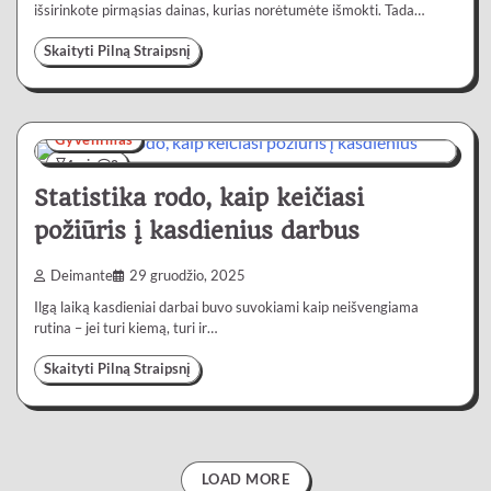
išsirinkote pirmąsias dainas, kurias norėtumėte išmokti. Tada…
Skaityti Pilną Straipsnį
Gyvenimas
4 min
0
Statistika rodo, kaip keičiasi
požiūris į kasdienius darbus
Deimante
29 gruodžio, 2025
Ilgą laiką kasdieniai darbai buvo suvokiami kaip neišvengiama
rutina – jei turi kiemą, turi ir…
Skaityti Pilną Straipsnį
LOAD MORE