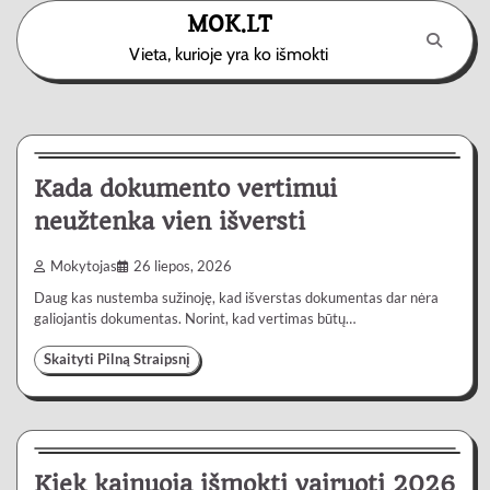
Skip
MOK.LT
to
Vieta, kurioje yra ko išmokti
content
Paslaugos
3 min
0
Kada dokumento vertimui
neužtenka vien išversti
Mokytojas
26 liepos, 2026
Daug kas nustemba sužinoję, kad išverstas dokumentas dar nėra
galiojantis dokumentas. Norint, kad vertimas būtų…
Skaityti Pilną Straipsnį
Automobiliai
4 min
0
Kiek kainuoja išmokti vairuoti 2026