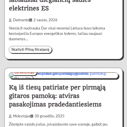
elektrines ES
Deimante
2 sausio, 2026
Veesla.lt nuotrauka Dar visai neseniai Lietuva buvo laikoma
besivejančia Europos energetikos lyderes, tačiau naujausi
duomenys…
Skaityti Pilną Straipsnį
Gyvenimas
4 min
0
Ką iš tiesų patiriate per pirmąją
gitaros pamoką: atviras
pasakojimas pradedantiesiems
Mokytojas
30 gruodžio, 2025
Žiūrėjote vaizdo įrašus, įsivaizdavote save scenoje, galbūt jau