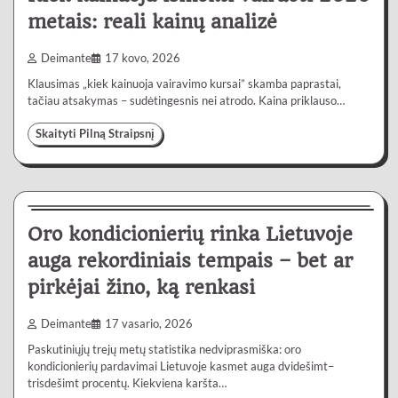
metais: reali kainų analizė
Deimante
17 kovo, 2026
Klausimas „kiek kainuoja vairavimo kursai” skamba paprastai,
tačiau atsakymas – sudėtingesnis nei atrodo. Kaina priklauso…
Skaityti Pilną Straipsnį
Lietuvoje
4 min
0
Oro kondicionierių rinka Lietuvoje
auga rekordiniais tempais – bet ar
pirkėjai žino, ką renkasi
Deimante
17 vasario, 2026
Paskutiniųjų trejų metų statistika nedviprasmiška: oro
kondicionierių pardavimai Lietuvoje kasmet auga dvidešimt–
trisdešimt procentų. Kiekviena karšta…